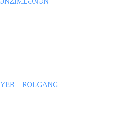
TƏNZİMLƏNƏN
EYER – ROLGANG