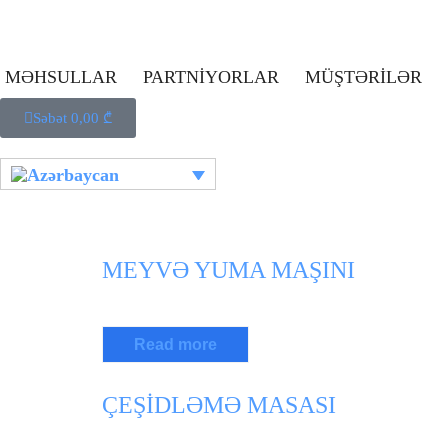
MƏHSULLAR
PARTNİYORLAR
MÜŞTƏRİLƏR
Səbət
0,00
₾
MEYVƏ YUMA MAŞINI
Read more
ÇEŞİDLƏMƏ MASASI