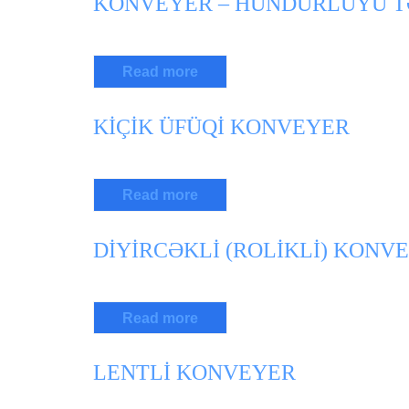
KONVEYER – HÜNDÜRLÜYÜ 
Read more
KİÇİK ÜFÜQİ KONVEYER
Read more
DİYİRCƏKLİ (ROLİKLİ) KONV
Read more
LENTLİ KONVEYER