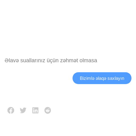
Əlavə suallarınız üçün zəhmət olmasa
Bizimlə əlaqə saxlayın
Description
Reviews (0)