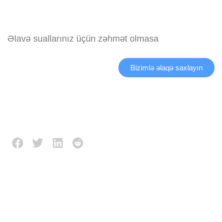
Əlavə suallarınız üçün zəhmət olmasa
Bizimlə əlaqə saxlayın
Description
Reviews (0)
İŞ PRINSIPI: