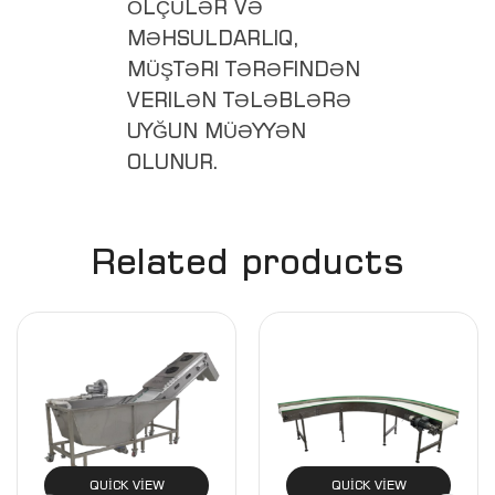
ÖLÇÜLƏR VƏ
MƏHSULDARLIQ,
MÜŞTƏRI TƏRƏFINDƏN
VERILƏN TƏLƏBLƏRƏ
UYĞUN MÜƏYYƏN
OLUNUR.
Related products
QUICK VIEW
QUICK VIEW