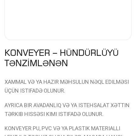
KONVEYER – HÜNDÜRLÜYÜ
TƏNZİMLƏNƏN
XAMMAL VƏ YA HAZIR MƏHSULUN NƏQL EDILMƏSI
ÜÇÜN ISTIFADƏ OLUNUR.
AYRICA BIR AVADANLIQ VƏ YA ISTEHSALAT XƏTTIN
TƏRKIB HISSƏSI KIMI ISTIFADƏ OLUNUR.
KONVEYER PU, PVC VƏ YA PLASTIK MATERIALLI