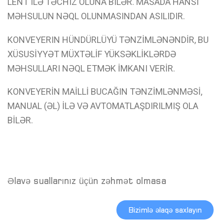
LENT ILƏ TƏCHIZ OLUNA BILƏR. MASADA HANSI
MƏHSULUN NƏQL OLUNMASINDAN ASILIDIR.
KONVEYERIN HÜNDÜRLÜYÜ TƏNZİMLƏNƏNDİR, BU
XÜSUSİYYƏT MÜXTƏLİF YÜKSƏKLİKLƏRDƏ
MƏHSULLARI NƏQL ETMƏK İMKANI VERİR.
KONVEYERİN MAİLLİ BUCAĞIN TƏNZİMLƏNMƏSİ,
MANUAL (ƏL) İLƏ VƏ AVTOMATLAŞDIRILMIŞ OLA
BİLƏR.
Əlavə suallarınız üçün zəhmət olmasa
Bizimlə əlaqə saxlayın