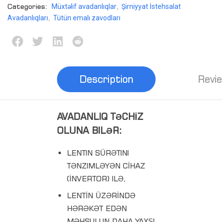
Categories:
,
Müxtəlif avadanlıqlar
Şirniyyat İstehsalat
,
Avadanlıqları
Tütün emalı zavodları
Description
Revi
AVADANLIQ TƏ
CHİZ
OLUNA BILƏR:
LENTIN SÜRƏTINI
TƏNZIMLƏYƏN CİHAZ
(İNVERTOR) ILƏ,
LENTİN ÜZƏRİNDƏ
HƏRƏKƏT EDƏN
MƏHSULUN DAHA YAXŞI