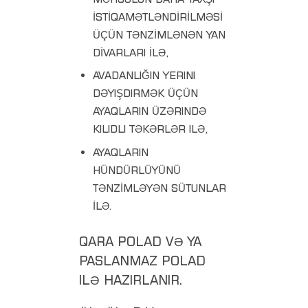
İSTİQAMƏTLƏNDİRİLMƏSİ
ÜÇÜN TƏNZİMLƏNƏN YAN
DİVARLARI İLƏ,
AVADANLIĞIN YERINI
DƏYIŞDIRMƏK ÜÇÜN
AYAQLARIN ÜZƏRINDƏ
KILIDLI TƏKƏRLƏR ILƏ,
AYAQLARIN
HÜNDÜRLÜYÜNÜ
TƏNZİMLƏYƏN SÜTUNLAR
İLƏ.
QARA POLAD VƏ YA
PASLANMAZ POLAD
ILƏ HAZIRLANIR.