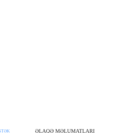
ƏLAQƏ MƏLUMATLARI
STƏK