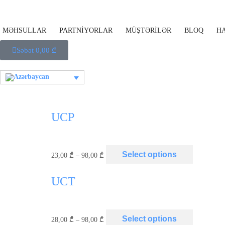
MƏHSULLAR
PARTNİYORLAR
MÜŞTƏRİLƏR
BLOQ
H
Səbət
0,00
₾
UCP
Select options
23,00
₾
–
98,00
₾
UCT
Select options
28,00
₾
–
98,00
₾