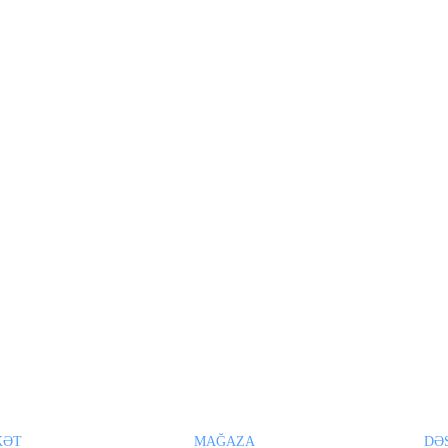
KƏT
MAĞAZA
DƏ