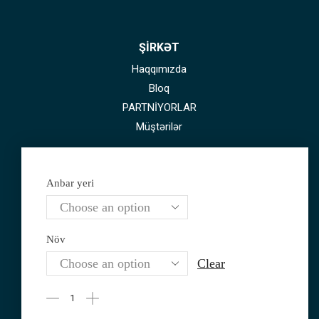
ŞİRKƏT
Haqqımızda
Bloq
PARTNİYORLAR
Müştərilər
Anbar yeri
ƏLAQƏ MƏLUMATLARI
Növ
GEO +995 593 20 42 22
Clear
AZE +994 70 230 40 06
motechpost@gmail.com