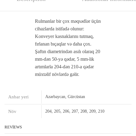
Rulmanlar bir çox məqsədlər üçün
cihazlarda istifadə olunur:
Konveyer kasnaklarını tutmaq,
fırlanan bıçaqlar və daha çox.
Şaftın diametrindən asılı olaraq 20
mm-dən 50-yə qədər, 5 mm-lik
artımlarla 204-dən 210-a qədər
müxtəlif növlərdə gəlir.
Anbar yeri
Azərbaycan, Gürcüstan
Növ
204, 205, 206, 207, 208, 209, 210
REVIEWS