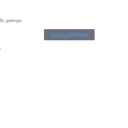
აში, გთხოვთ
დაგვიკავშირდით
ი