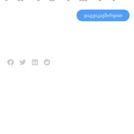
დაგვიკავშირდით
Აღწერა
Მიმოხილვა (0)
მუშაობის პრინციპი:
კონვეიერი აღიჭურვება
PU, PVC ან პლასტიკის