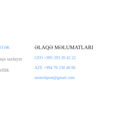
ƏLAQƏ MƏLUMATLARI
STƏK
GEO +995 593 20 42 22
aqə saxlayın
AZE +994 70 230 40 06
filik
motechpost@gmail.com