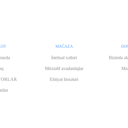
KƏT
MAĞAZA
DƏ
mızda
İstehsal xətləri
Bizimlə əl
oq
Müxtəlif avadanlıqlar
Məx
YORLAR
Ehtiyat hissələri
rilər