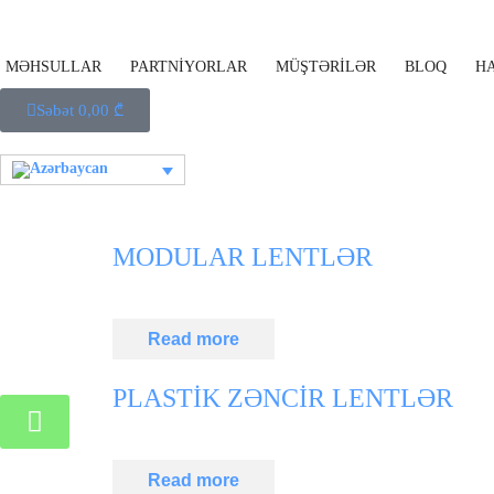
MƏHSULLAR
PARTNİYORLAR
MÜŞTƏRİLƏR
BLOQ
H
Səbət
0,00
₾
MODULAR LENTLƏR
Read more
PLASTİK ZƏNCİR LENTLƏR
Read more