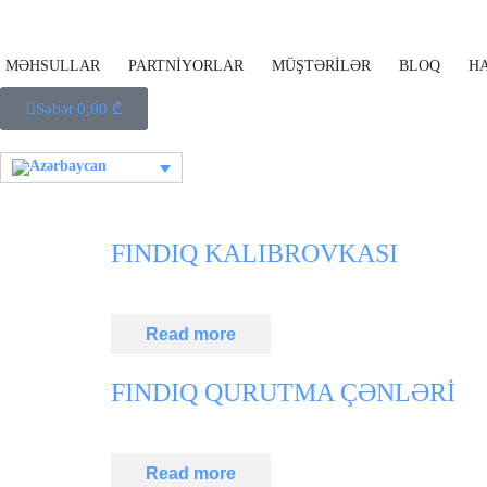
MƏHSULLAR
PARTNİYORLAR
MÜŞTƏRİLƏR
BLOQ
H
Səbət
0,00
₾
FINDIQ KALIBROVKASI
Read more
FINDIQ QURUTMA ÇƏNLƏRİ
Read more