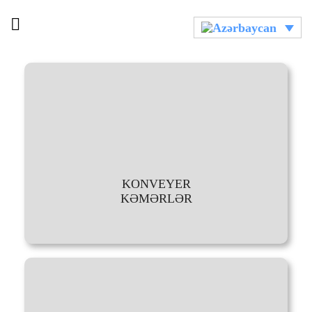
KONVEYER
KƏMƏRLƏR