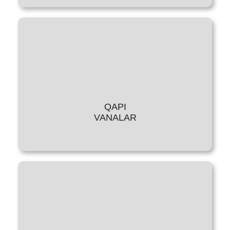
QAPI
VANALAR