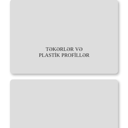
TƏKƏRLƏR VƏ
PLASTİK PROFİLLƏR