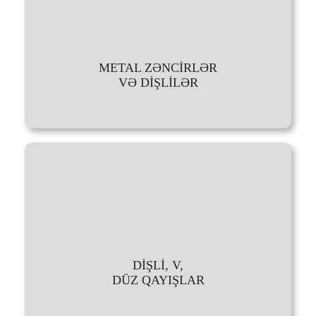
METAL ZƏNCİRLƏR
VƏ DİŞLİLƏR
DİŞLİ, V,
DÜZ QAYIŞLAR