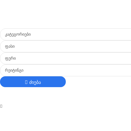
ᲙᲐᲢᲔᲒᲝᲠᲘᲔᲑᲘ
ᲤᲐᲡᲘ
ᲤᲔᲠᲘ
ᲠᲔᲘᲢᲘᲜᲒᲘ
ძიება