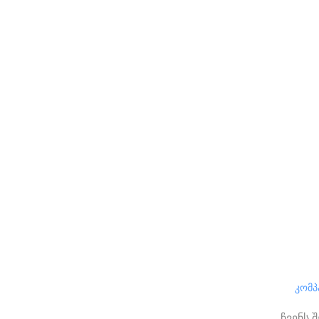
კომპ
ჩვენს შ