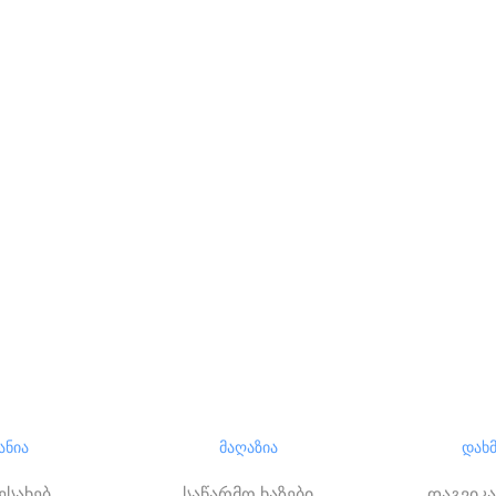
ანია
მაღაზია
დახ
ესახებ
საწარმო ხაზები
დაგვიკ