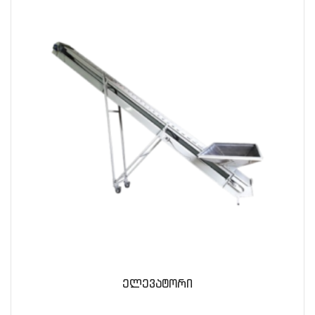
ელევატორი