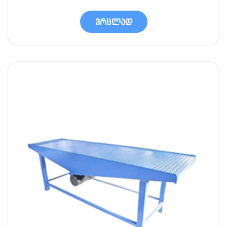
ვრცლად