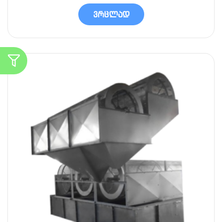
ვრცლად