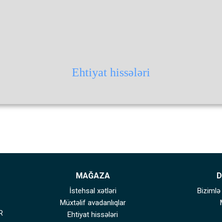
Ehtiyat hissələri
MAĞAZA
D
İstehsal xətləri
Bizimlə
Müxtəlif avadanlıqlar
R
Ehtiyat hissələri