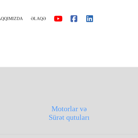
AQQIMIZDA
ƏLAQƏ
Motorlar və
Sürət qutuları