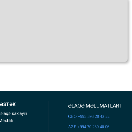
ƏSTƏK
ƏLAQƏ MƏLUMATLARI
 əlaqə saxlayın
GEO +995 593 20 42 22
Məxfilik
AZE +994 70 230 40 06