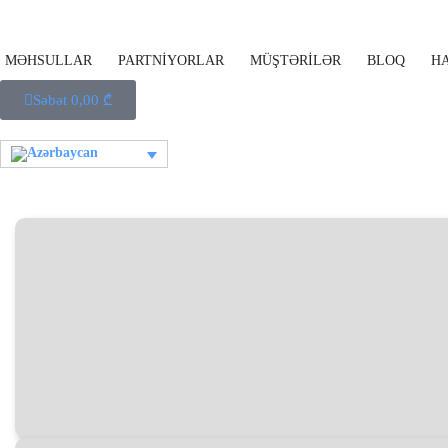
MƏHSULLAR
PARTNİYORLAR
MÜŞTƏRİLƏR
BLOQ
H
Səbət
0,00
₾